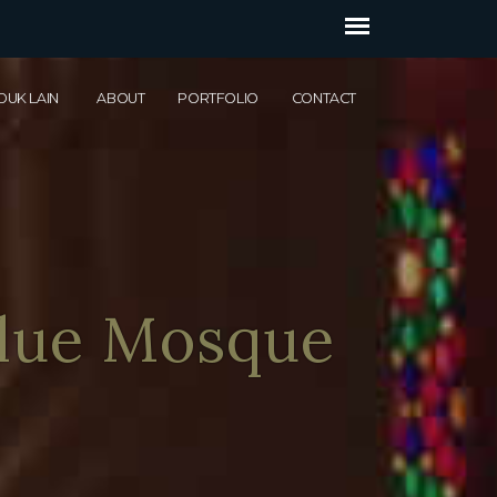
DUK LAIN
ABOUT
PORTFOLIO
CONTACT
t Meteran
rpet Bulu
 Karakter
t Modern
Blue Mosque