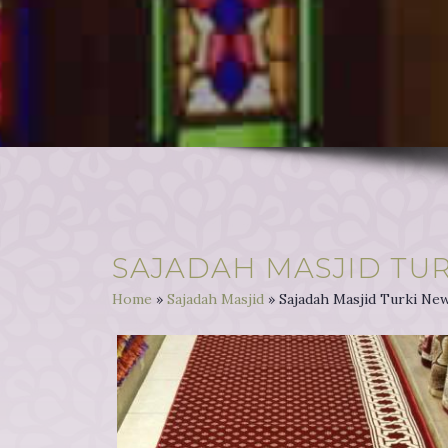
A
R
P
E
T
SAJADAH MASJID TU
Home
»
Sajadah Masjid
»
Sajadah Masjid Turki Ne