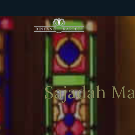
B
I
N
T
Sajadah Ma
A
N
G
K